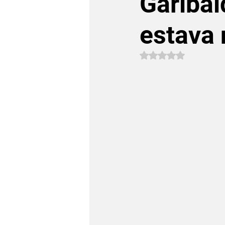
Garibal
estava 
Avaliado com NaN 