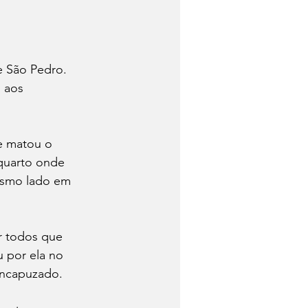
e São Pedro. 
 aos 
e matou o 
quarto onde 
mesmo lado em 
r todos que 
 por ela no 
encapuzado. 