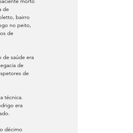
paciente morto 
a de 
etto, bairro 
ogo no peito, 
ros de 
o de saúde era 
legacia de 
nspetores de 
a técnica. 
drigo era 
ado. 
 o décimo 