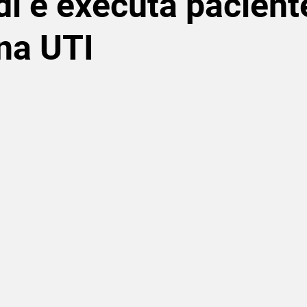
di e executa pacient
na UTI
de 5 estrelas.