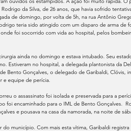
am ouvidos os estampidos. A ação foi muito rápida. O 
 Rodrigo da Silva, de 26 anos, que havia sofrido tentativ
ada de domingo, por volta de 5h, na rua Antônio Gregol
Rodrigo teria sido atingido com um disparo de arma de f
, onde foi socorrido com vida ao hospital, pelos bombei
irurgia ainda no domingo e estava intubado. Seu estad
mo. Estiveram no hospital, a delegada plantonista da De
e Bento Gonçalves, o delegado de Garibaldi, Clóvis, i
ar e equipe de perícia. 
rreu o assassinato foi isolada e preservada para a períci
rpo foi encaminhado para o IML de Bento Gonçalves.  Ro
çalves e pousava na casa da namorada, na noite de sáb
r do município. Com mais esta vítima, Garibaldi registra