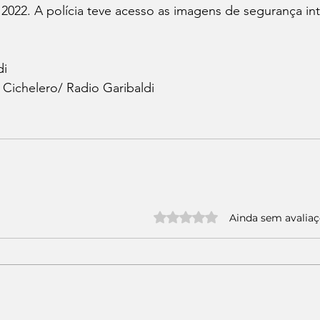
2022. A polícia teve acesso as imagens de segurança int
i 
Cichelero/ Radio Garibaldi
Avaliado com 0 de 5 estrelas.
Ainda sem avalia