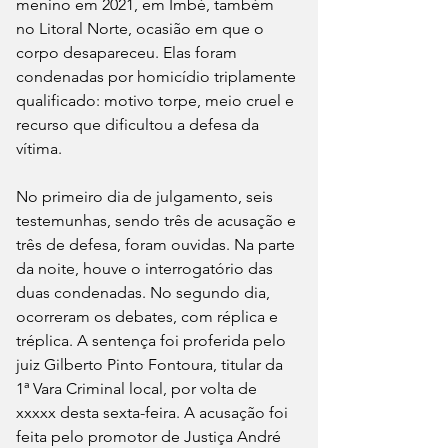
menino em 2021, em Imbé, também 
no Litoral Norte, ocasião em que o 
corpo desapareceu. Elas foram 
condenadas por homicídio triplamente 
qualificado: motivo torpe, meio cruel e 
recurso que dificultou a defesa da 
vítima.
No primeiro dia de julgamento, seis 
testemunhas, sendo três de acusação e 
três de defesa, foram ouvidas. Na parte 
da noite, houve o interrogatório das 
duas condenadas. No segundo dia, 
ocorreram os debates, com réplica e 
tréplica. A sentença foi proferida pelo 
juiz Gilberto Pinto Fontoura, titular da 
1ª Vara Criminal local, por volta de 
xxxxx desta sexta-feira. A acusação foi 
feita pelo promotor de Justiça André 