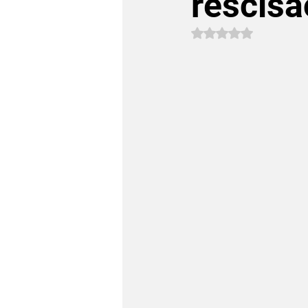
rescisã
Avaliado com NaN 