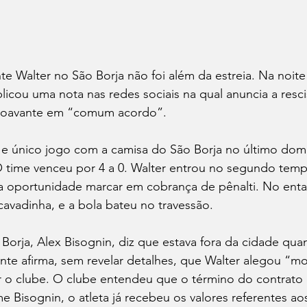
nte Walter no São Borja não foi além da estreia. Na noite
ublicou uma nota nas redes sociais na qual anuncia a resc
roavante em “comum acordo”. 
o e único jogo com a camisa do São Borja no último domi
 time venceu por 4 a 0. Walter entrou no segundo temp
 a oportunidade marcar em cobrança de pênalti. No enta
cavadinha, e a bola bateu no travessão. 
Borja, Alex Bisognin, diz que estava fora da cidade qua
ente afirma, sem revelar detalhes, que Walter alegou “mo
r o clube. O clube entendeu que o término do contrato 
 Bisognin, o atleta já recebeu os valores referentes aos