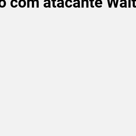
o com atacante Walt
de 5 estrelas.