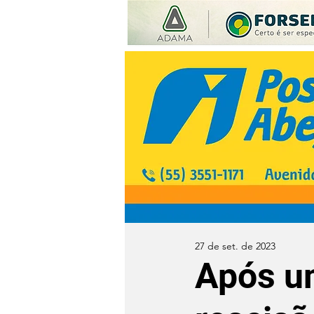
27 de set. de 2023
Após um