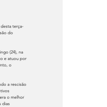
 desta terça-
isão do 
ngo (24), na 
o e atuou por 
nto, o 
ndo a rescisão 
tivos 
era o melhor 
 dias 