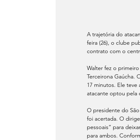
A trajetória do ataca
feira (26), o clube p
contrato com o cent
Walter fez o primeir
Terceirona Gaúcha. O
17 minutos. Ele teve
atacante optou pela 
O presidente do São 
foi acertada. O dirig
pessoais” para deixa
para ambos. Conforme