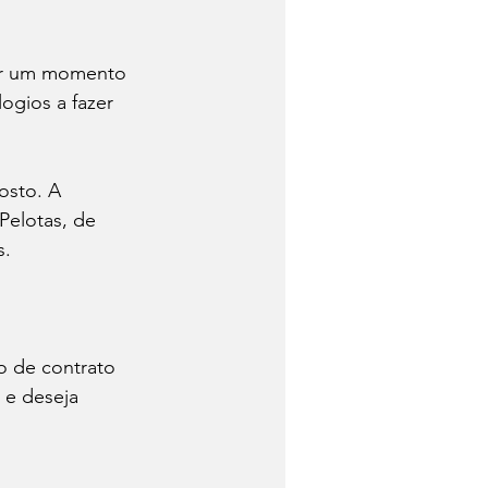
ogios a fazer 
osto. A 
Pelotas, de 
. 
o de contrato 
e deseja 