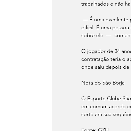
trabalhados e não há
 — É uma excelente pessoa, um excelente profissional. Só está passando por um momento 
difícil. É uma pessoa
sobre ele  —  coment
O jogador de 34 anos
contratação teria o a
onde saiu depois de 
Nota do São Borja
O Esporte Clube São 
em comum acordo com
sorte em sua sequênci
Fonte: GZH