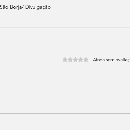
São Borja/ Divulgação
Avaliado com 0 de 5 estrelas.
Ainda sem avalia