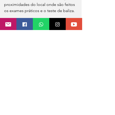
proximidades do local onde são feitos 
os exames práticos e o teste de baliza.
Felizmente ninguém ficou ferido. A 
Brigada Militar atendeu a ocorrência.
Fonte: Guia Crissiumal
Foto: Seguidor do Guia Crissiumal via 
whatsapp
0.0 / 5 (0)
Comentários