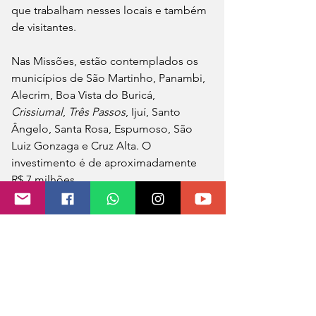
que trabalham nesses locais e também 
de visitantes.
Nas Missões, estão contemplados os 
municípios de São Martinho, Panambi, 
Alecrim, Boa Vista do Buricá, 
Crissiumal
, 
Três Passos
, Ijuí, Santo 
Ângelo, Santa Rosa, Espumoso, São 
Luiz Gonzaga e Cruz Alta. O 
investimento é de aproximadamente 
R$ 7 milhões.
No total, serão instalados 4,7 mil 
metros de guarda-corpos, 153 portões, 
264 metros de passarelas e mais de 12 
mil quilos de outras estruturas, como 
escadas, peças de fechamento e 
parapeitos especiais.