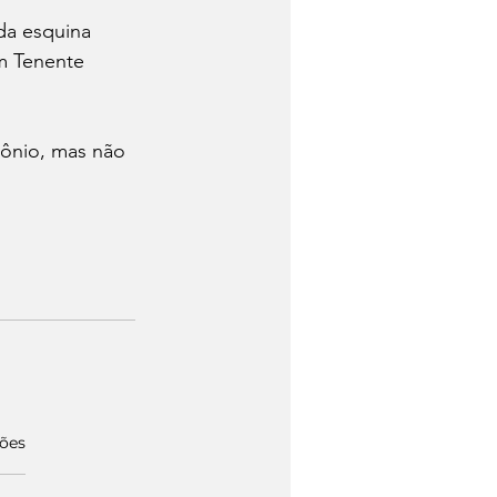
da esquina 
m Tenente 
ônio, mas não 
ções