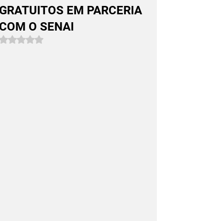
GRATUITOS EM PARCERIA
COM O SENAI
Avaliado com NaN de 5 estrelas.