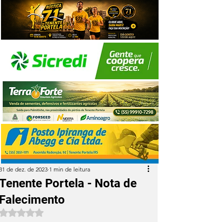
31 de dez. de 2023
1 min de leitura
Tenente Portela - Nota de
Falecimento
Avaliado com NaN de 5 estrelas.