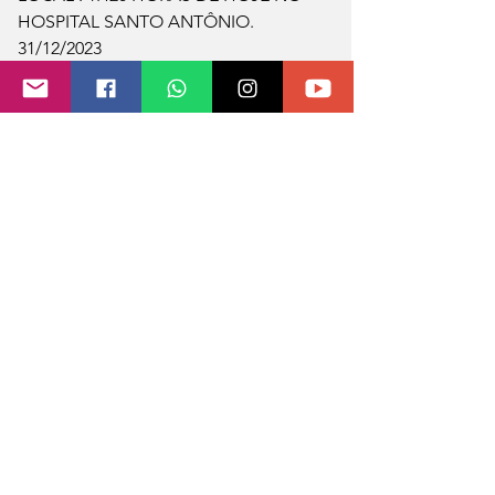
HOSPITAL SANTO ANTÔNIO. 
31/12/2023
VELÓRIO  : SALÃO CATÓLICO DO 
BAIRRO OPERARIO 
SEPULTAMENTO  : 15 HORAS DE 
HOJE NO CEMITÉRIO MUNICIPAL DE 
TENENTE PORTELA
Fonte e foto: Funerária Engler 
0.0 / 5 (0)
Comentários
Comente e avalie