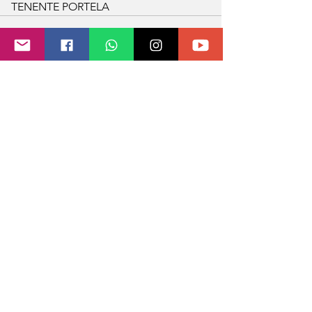
TENENTE PORTELA
0.0 / 5 (0)
1 comentário
Comente e avalie
Mais recente
John Marcel de Almeida
21 de mai. de 2022
Bom Dia Obrigado pelas notícias 
sempre na hora...
Curtir
Responder