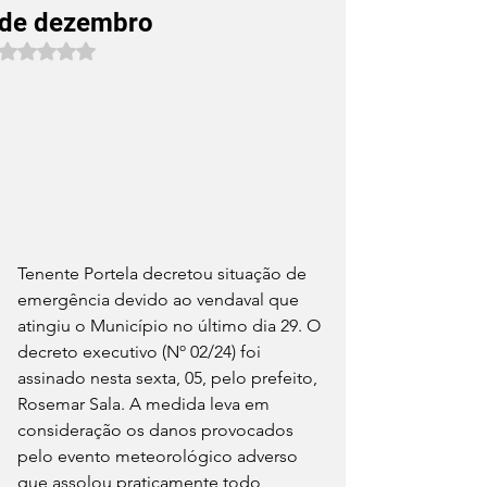
de dezembro
Avaliado com NaN de 5 estrelas.
Tenente Portela decretou situação de 
emergência devido ao vendaval que 
atingiu o Município no último dia 29. O 
decreto executivo (Nº 02/24) foi 
assinado nesta sexta, 05, pelo prefeito, 
Rosemar Sala. A medida leva em 
consideração os danos provocados 
pelo evento meteorológico adverso 
que assolou praticamente todo 