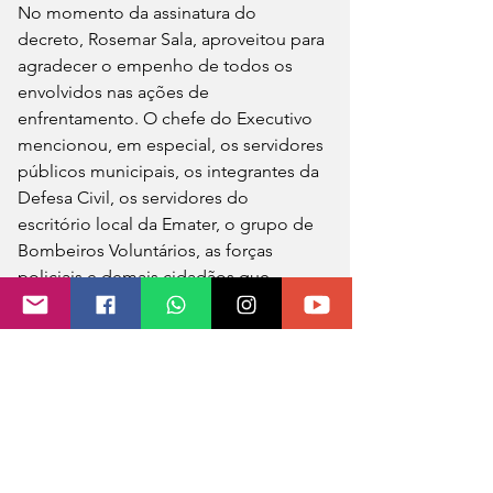
No momento da assinatura do 
decreto, Rosemar Sala, aproveitou para 
agradecer o empenho de todos os 
envolvidos nas ações de 
enfrentamento. O chefe do Executivo 
mencionou, em especial, os servidores 
públicos municipais, os integrantes da 
Defesa Civil, os servidores do 
escritório local da Emater, o grupo de 
Bombeiros Voluntários, as forças 
policiais e demais cidadãos que 
participaram da força-tarefa de apoio 
aos atingidos e de recuperação da 
cidade. 
A partir da decretação de situação de 
emergência, conforme o prefeito, o 
Município espera receber recursos por 
parte dos governos Estadual e Federal 