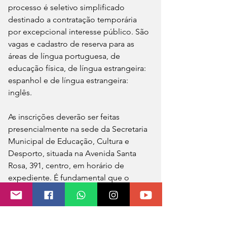
processo é seletivo simplificado 
destinado a contratação temporária 
por excepcional interesse público. São 
vagas e cadastro de reserva para as 
áreas de língua portuguesa, de 
educação física, de língua estrangeira: 
espanhol e de língua estrangeira: 
inglês.
As inscrições deverão ser feitas 
presencialmente na sede da Secretaria 
Municipal de Educação, Cultura e 
Desporto, situada na Avenida Santa 
Rosa, 391, centro, em horário de 
expediente. É fundamental que o 
candidato preencha a ficha de 
inscrição e anexe os documentos 
solicitados. Todas as informações 
estão no edital que deve ser acessado 