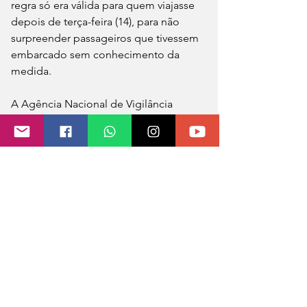
regra só era válida para quem viajasse 
depois de terça-feira (14), para não 
surpreender passageiros que tivessem 
embarcado sem conhecimento da 
medida. 
A Agência Nacional de Vigilância 
Sanitária (Anvisa) iniciou a verificação 
do documento nos aeroportos e nas 
fronteiras, mas admitiu que o processo 
é feito por amostragem. Segundo 
especialistas, as lacunas na 
implementação da medida vão 
prejudicar a estratégia de contenção 
da variante Ômicron, que é mais 
contagiosa e tem levado países de 
todo o mundo a determinarem mais 
medidas restritivas.