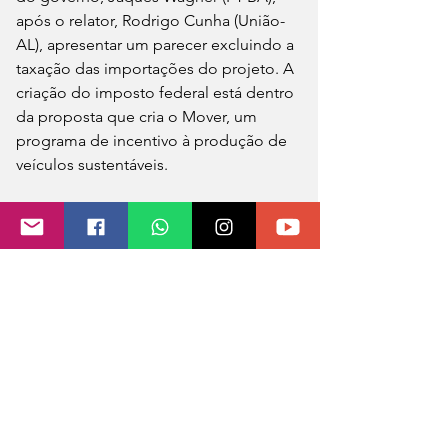
após o relator, Rodrigo Cunha (União-
AL), apresentar um parecer excluindo a 
taxação das importações do projeto. A 
criação do imposto federal está dentro 
da proposta que cria o Mover, um 
programa de incentivo à produção de 
veículos sustentáveis.
O “jabuti” foi incluído e aprovado na 
Câmara. Deputados atenderam pleito 
de varejistas nacionais, que alegam 
que a isenção de impostos para a 
importação das “blusinhas” prejudica 
o mercado interno.
O governo Lula teme que a aprovação 
possa causar impopularidade para o 
governo. O projeto é de interesse do 