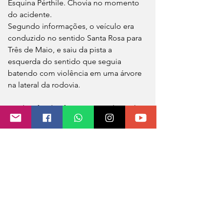
Esquina Pérthile. Chovia no momento 
do acidente.
Segundo informações, o veículo era 
conduzido no sentido Santa Rosa para 
Três de Maio, e saiu da pista a 
esquerda do sentido que seguia 
batendo com violência em uma árvore 
na lateral da rodovia.
Os dois feridos foram socorridos pelo 
Corpo de Bombeiros e o Samu, para a 
emergência do Hospital São Vicente 
de Paulo.
A Brigada Militar controlou o trânsito e 
comunicou a PRF de Ijuí.
Fonte e foto: Paulo Marques Notícias