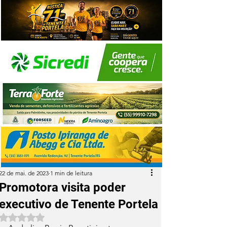
22 de mai. de 2023
1 min de leitura
Promotora visita poder
executivo de Tenente Portela
Avaliado com NaN de 5 estrelas.