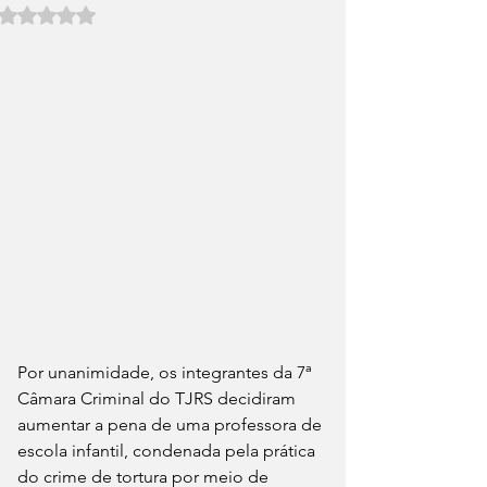
Avaliado com NaN de 5 estrelas.
Por unanimidade, os integrantes da 7ª 
Câmara Criminal do TJRS decidiram 
aumentar a pena de uma professora de 
escola infantil, condenada pela prática 
do crime de tortura por meio de 