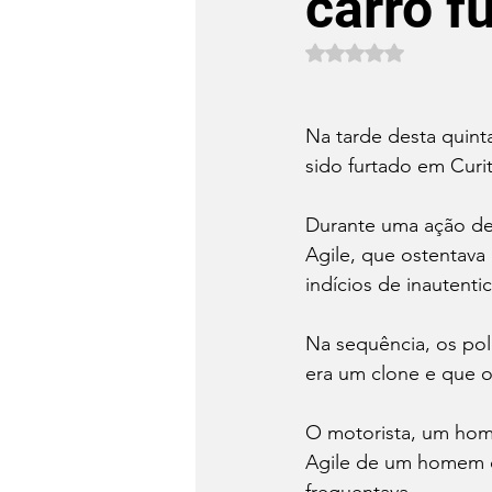
carro f
Avaliado com NaN 
Na tarde desta quinta
sido furtado em Curi
Durante uma ação de 
Agile, que ostentava
indícios de inautent
Na sequência, os poli
era um clone e que o 
O motorista, um hom
Agile de um homem de