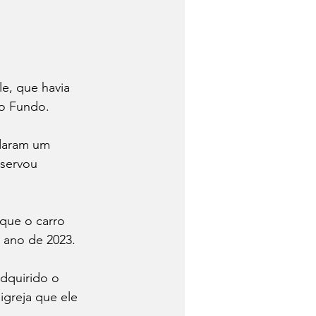
le, que havia 
so Fundo.
daram um 
bservou 
 que o carro 
o ano de 2023. 
dquirido o 
greja que ele 