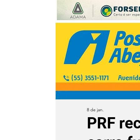
8 de jan.
PRF re