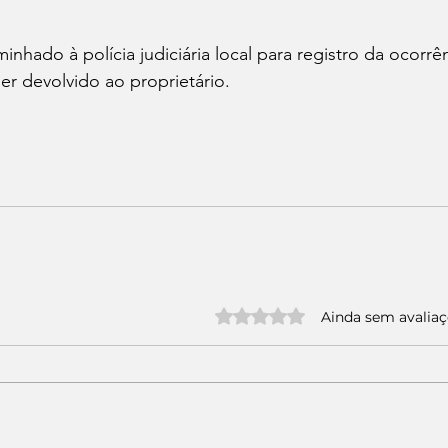
inhado à polícia judiciária local para registro da ocorrê
er devolvido ao proprietário.
Avaliado com 0 de 5 estrelas.
Ainda sem avalia