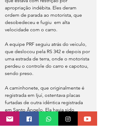
que estava com restrição por 
apropriação indébita. Eles deram 
ordem de parada ao motorista, que 
desobedeceu e fugiu  em alta 
velocidade com o carro.
A equipe PRF seguiu atrás do veículo, 
que deslocou pela RS 342 e depois por 
uma estrada de terra, onde o motorista 
perdeu o controle do carro e capotou, 
sendo preso.
A caminhonete, que originalmente é 
registrada em Ijuí, ostentava placas 
furtadas de outra idêntica registrada 
em Santo Ângelo. Ela havia sido 
alugada e não devolvida.  
O homem, de 57 anos, com vasta ficha 