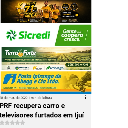
28 de mar. de 2022
1 min de leitura
PRF recupera carro e
televisores furtados em Ijuí
Avaliado com NaN de 5 estrelas.