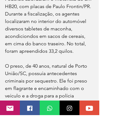
HB20, com placas de Paulo Frontin/PR. 
Durante a fiscalização, os agentes 
localizaram no interior do automóvel 
diversos tabletes de maconha, 
acondiciondos em sacos de cereais, 
em cima do banco traseiro. No total, 
foram apreendidos 33,2 quilos.
O preso, de 40 anos, natural de Porto 
União/SC, possuía antecedentes 
criminais por sequestro. Ele foi preso 
em flagrante e encaminhado com o 
veículo e a droga para a polícia 
judiciária em Passo Fundo. O 
criminoso responderá por tráfico de 
entorpecentes.
https://video.wixstatic.com/video/90506e_c4
e3a0c8fe644f4496bca1f56e932d7b/360p/mp4/
file.mp4