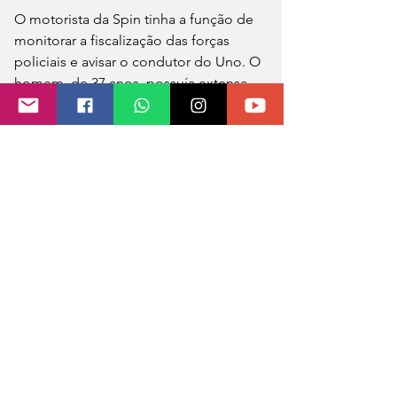
O motorista da Spin tinha a função de 
monitorar a fiscalização das forças 
policiais e avisar o condutor do Uno. O 
homem, de 37 anos, possuía extensa 
ficha criminal.
Os criminosos, ambos de Porto 
Alegre, foram encaminhados para a 
Polícia Civil de Sarandi, com os 
veículos e a droga apreendida.
https://video.wixstatic.com/video/90506e_bf2
7bc5e32b042338d305ef330d4429f/360p/mp4/f
ile.mp4
PRF