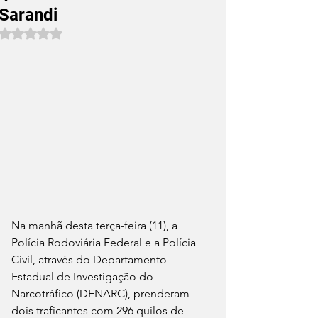
Sarandi
Avaliado com NaN de 5 estrelas.
Na manhã desta terça-feira (11), a 
Polícia Rodoviária Federal e a Polícia 
Civil, através do Departamento 
Estadual de Investigação do 
Narcotráfico (DENARC), prenderam 
dois traficantes com 296 quilos de 