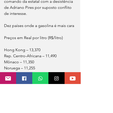
comando da estatal com a desistência 
de Adriano Pires por suposto conflito 
de interesse.
Dez países onde a gasolina é mais cara
Preços em Real por litro (R$/litro)
Hong Kong – 13,370
Rep. Centro-Africana – 11,490
Mônaco – 11,350
Noruega – 11,255
Zimbabué – 10,946
Finlândia – 10,743
Islândia – 10,548
Países Baixos – 10,462
Grécia – 10,307
Israel – 10,281
53) BRASIL 7,219