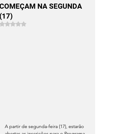
COMEÇAM NA SEGUNDA
(17)
Avaliado com NaN de 5 estrelas.
A partir de segunda-feira (17), estarão 
abertas as inscrições para o Programa 