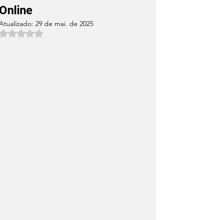
Online
Atualizado:
29 de mai. de 2025
Avaliado com NaN de 5 estrelas.