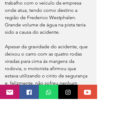
trabalho com o veículo da empresa 
onde atua, tendo como destino a 
região de Frederico Westphalen. 
Grande volume de água na pista teria 
sido a causa do acidente.
Apesar da gravidade do acidente, que 
deixou o carro com as quatro rodas 
viradas para cima às margens da 
rodovia, o motorista afirmou que 
estava utilizando o cinto de segurança 
e, felizmente, não sofreu nenhum 
ferimento.
O capotamento ocorreu em uma curva 
acentuada a cerca de 200 a 300 metros 
da igreja da comunidade de Lajeado 
Filisbino. O veículo foi encontrado 
pela manhã sem a presença do 