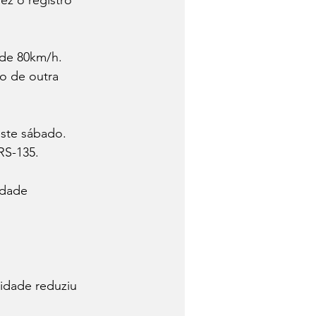
ez o registro 
 de 80km/h. 
o de outra 
ste sábado. 
RS-135.
idade 
idade reduziu 