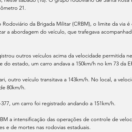
, neste sábado (18). O grupo rodoviário de Santa Rosa f
lômetro 21.
doviário da Brigada Militar (CRBM), o limite da via é
lizar a abordagem do veículo, que trafegava acompanhad
trou outros veículos acima da velocidade permitida ne
e do estado, um carro andava a 150km/h no km 73 da E
, outro veículo transitava a 143km/h. No local, a veloc
de 80km/h.
377, um carro foi registrado andando a 151km/h.
M a intensificação das operações de controle de veloc
s e de mortes nas rodovias estaduais.