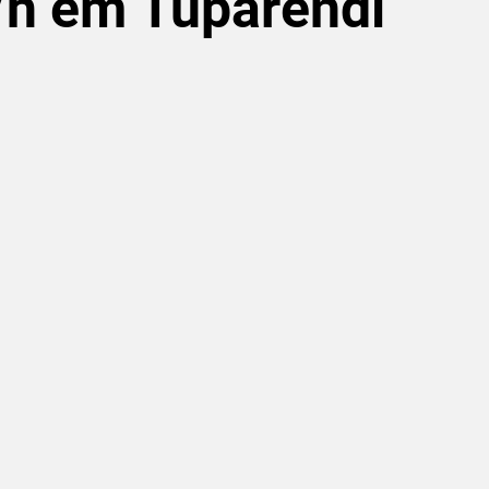
h em Tuparendi
de 5 estrelas.