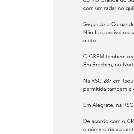
do Rio Grande do Sul
com um radar no qui
Segundo o Comando Ro
Não foi possível rea
moto.
O CRBM também regis
Em Erechim, no Nort
Na RSC-287 em Taquari
permitida também é 
Em Alegrete, na RSC-
De acordo com o CRB
o número de acidente