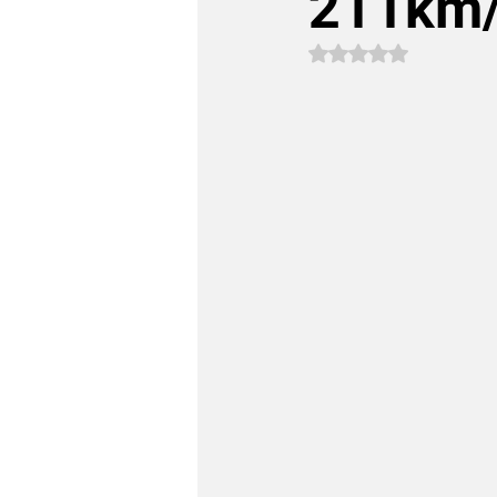
211km/
Avaliado com NaN 