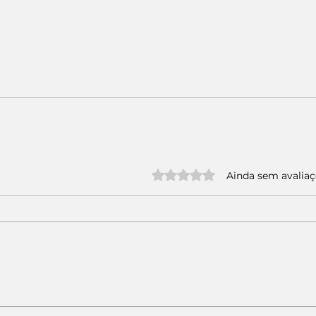
Avaliado com 0 de 5 estrelas.
Ainda sem avalia