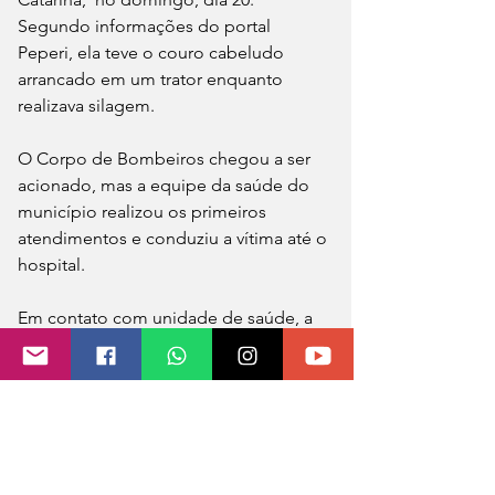
Segundo informações do portal 
Peperi, ela teve o couro cabeludo 
arrancado em um trator enquanto 
realizava silagem.
O Corpo de Bombeiros chegou a ser 
acionado, mas a equipe da saúde do 
município realizou os primeiros 
atendimentos e conduziu a vítima até o 
hospital.
Em contato com unidade de saúde, a 
assessoria informou que o quadro de 
saúde da paciente é estável e que ela 
segue internada após passar por um 
procedimento cirúrgico.
Familiares e amigos fizeram 