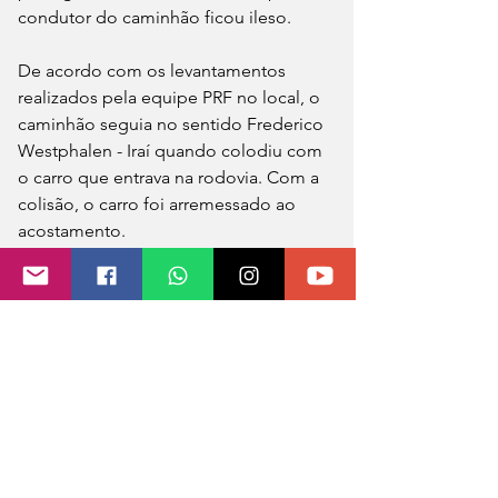
condutor do caminhão ficou ileso.
De acordo com os levantamentos 
realizados pela equipe PRF no local, o 
caminhão seguia no sentido Frederico 
Westphalen - Iraí quando colodiu com 
o carro que entrava na rodovia. Com a 
colisão, o carro foi arremessado ao 
acostamento. 
A pista foi parcialmente interditada 
para realização da perícia. A vítima de 
79 anos é natural de Seberi. As causas 
do acidente estão sendo apuradas.
Fonte: PRF
Foto: André Santos/Folha do Noroeste