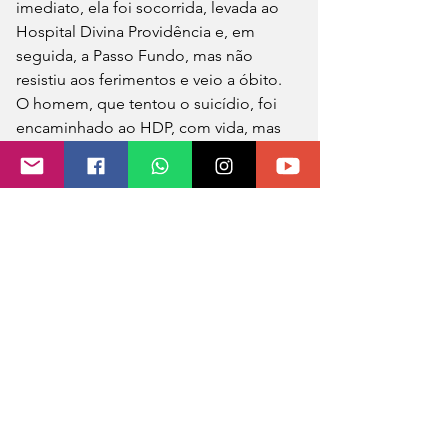
imediato, ela foi socorrida, levada ao 
Hospital Divina Providência e, em 
seguida, a Passo Fundo, mas não 
resistiu aos ferimentos e veio a óbito. 
O homem, que tentou o suicídio, foi 
encaminhado ao HDP, com vida, mas 
não foram divulgadas informações 
sobre o seu estado de saúde até o 
momento.
Em nota oficial, o prefeito José 
Alberto Panosso e o vice-prefeito, 
João Vendruscolo, em nome de toda a 
administração, manifestaram os 
sentimentos de pesar aos familiares, 
colegas e amigos de Lore, que perdeu 
sua vida no exercício de sua função. 
Ainda, decretaram luto oficial de três 
dias pela irreparável perda da servidora.