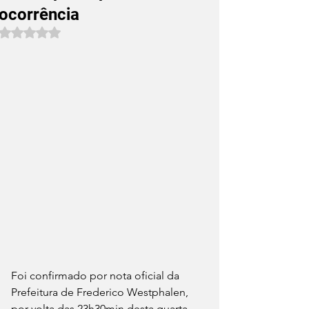
ocorrência
Avaliado com NaN de 5 estrelas.
Foi confirmado por nota oficial da 
Prefeitura de Frederico Westphalen, 
por volta das 23h30min desta quarta-