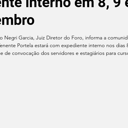
nte interno em 8, 9 
embro
de 5 estrelas.
o Negri Garcia, Juiz Diretor do Foro, informa a comuni
enente Portela estará com expediente interno nos dias 8
de de convocação dos servidores e estagiários para curs