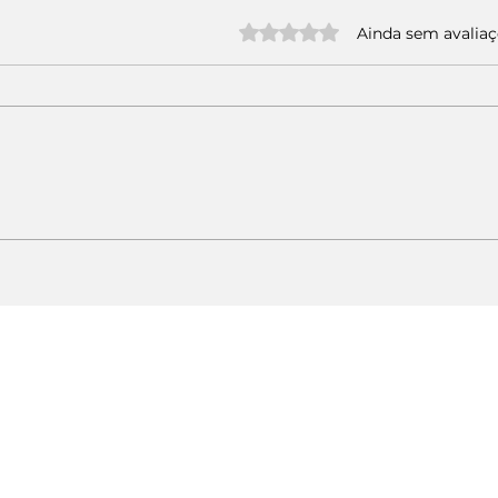
Avaliado com 0 de 5 estrelas.
Ainda sem avalia