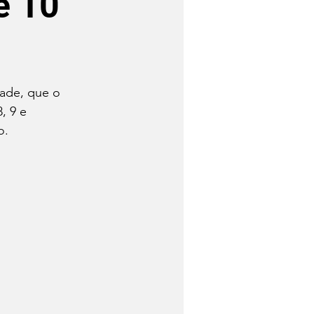
e 10
dade, que o 
, 9 e 
o.