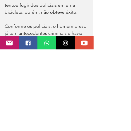
tentou fugir dos policiais em uma 
bicicleta, porém, não obteve êxito.
Conforme os policiais, o homem preso 
já tem antecedentes criminais e havia 
Furtado outra residência minutos antes 
de ser preso. Ele será encaminhado 
para a Delegacia de Polícia de Seberi 
para registro da ocorrência.
Fonte e foto: Rádio Luz e Alegria
0.0 / 5 (0)
Comentários