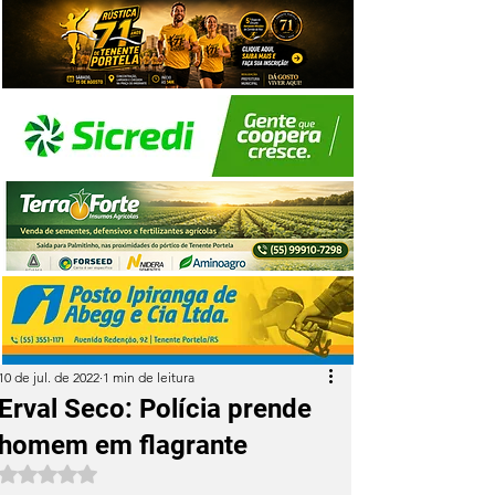
10 de jul. de 2022
1 min de leitura
Erval Seco: Polícia prende
homem em flagrante
Avaliado com NaN de 5 estrelas.