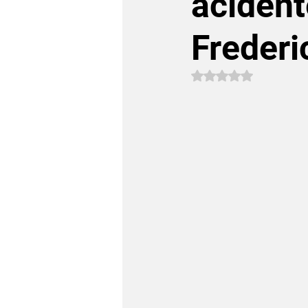
aciden
Freder
Avaliado com NaN 