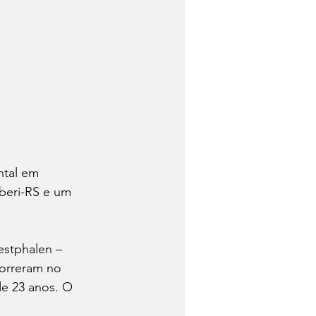
ntal em 
beri-RS e um 
estphalen – 
orreram no 
de 23 anos. O 