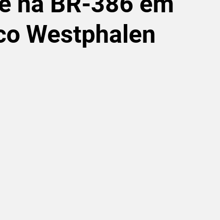
te na BR-386 em
ico Westphalen
de 5 estrelas.