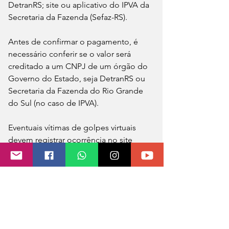
DetranRS; site ou aplicativo do IPVA da 
Secretaria da Fazenda (Sefaz-RS). 
Antes de confirmar o pagamento, é 
necessário conferir se o valor será 
creditado a um CNPJ de um órgão do 
Governo do Estado, seja DetranRS ou 
Secretaria da Fazenda do Rio Grande 
do Sul (no caso de IPVA). 
Eventuais vítimas de golpes virtuais 
devem registrar ocorrência no site 
www.delegaciaonline.rs.gov.br
, para 
que as medidas legais possíveis 
possam ser adotadas pela Polícia Civil.
ATENÇÃO
Existe ainda a possibilidade de 