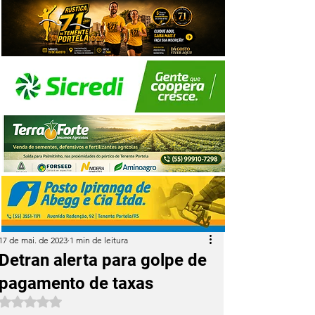
17 de mai. de 2023
1 min de leitura
Detran alerta para golpe de
pagamento de taxas
Avaliado com NaN de 5 estrelas.