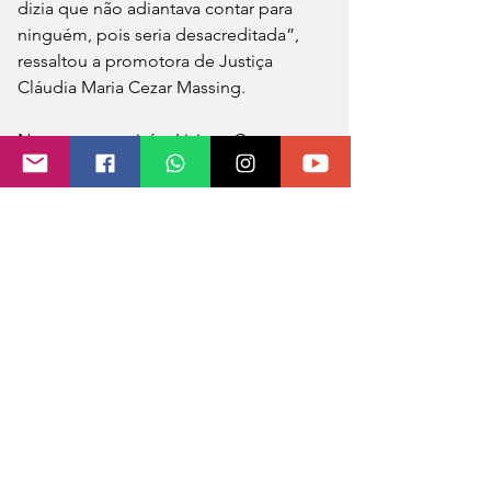
dizia que não adiantava contar para 
ninguém, pois seria desacreditada”, 
ressaltou a promotora de Justiça 
Cláudia Maria Cezar Massing.
Na sentença, a juíza Lisiane Cescon 
Castelli explica que “a certeza da 
prática do crime, extraída da prova dos 
autos, aliada à condenação pretérita 
(por estupro), somados ao histórico de 
navegação na internet, revelam a 
perversão do acusado (instinto sexual 
primitivo e desenfreado), pautada na 
predileção por práticas doentias de 
dominação sexual, caracterizadas pelo 
subjugo, especialmente de vítimas 
frágeis, vulneráveis e sem capacidade 
de resistência (estupro)”.