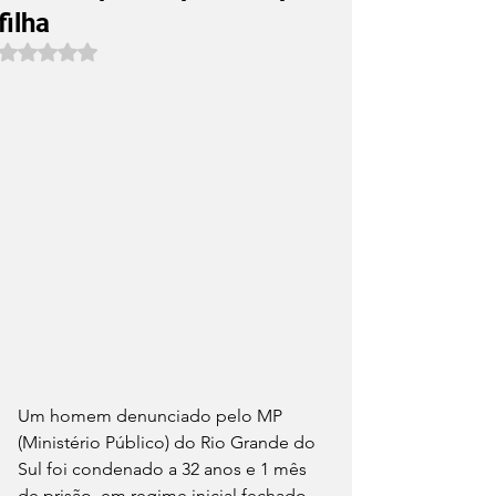
filha
Avaliado com NaN de 5 estrelas.
Um homem denunciado pelo MP 
(Ministério Público) do Rio Grande do 
Sul foi condenado a 32 anos e 1 mês 
de prisão, em regime inicial fechado, 