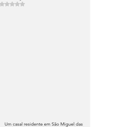
Avaliado com NaN de 5 estrelas.
Um casal residente em São Miguel das 