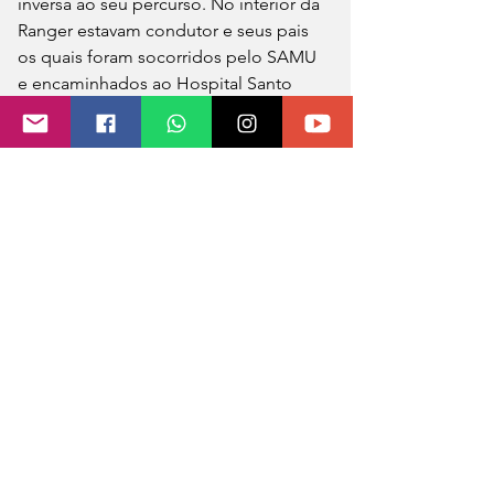
inversa ao seu percurso. No interior da 
Ranger estavam condutor e seus pais 
os quais foram socorridos pelo SAMU 
e encaminhados ao Hospital Santo 
Antônio para atendimento. O condutor 
sofreu ferimento em uma das pernas e 
permanceu no local do acidente.
A Ranger ficou tombada na pista e o 
trânsito lento no local até a remoção 
do veículo que possuia seguro.
A Brigada Militar e os Bombeiros 
Voluntários atenderam a ocorrência.
Fonte: Portela Online
Foto: Sandro Medeiros - Portela Online