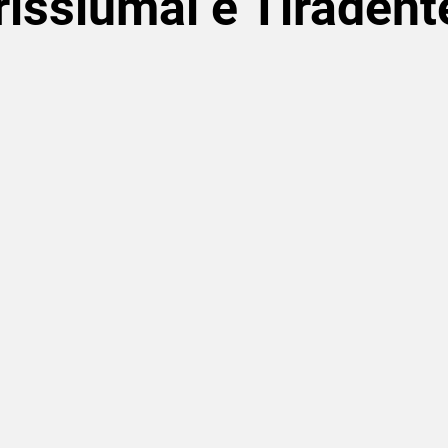
rissiumal e Tiradent
de 5 estrelas.