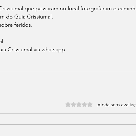
Crissiumal que passaram no local fotografaram o camin
m do Guia Crissiumal.
obre feridos.
l 
ia Crissiumal via whatsapp
Avaliado com 0 de 5 estrelas.
Ainda sem avalia