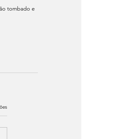
hão tombado e 
ções