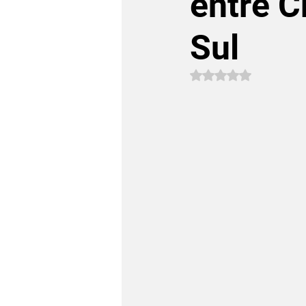
entre C
Sul
Avaliado com NaN 