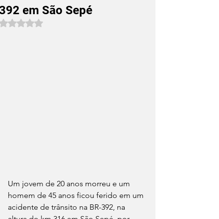
392 em São Sepé
Avaliado com NaN de 5 estrelas.
Um jovem de 20 anos morreu e um 
homem de 45 anos ficou ferido em um 
acidente de trânsito na BR-392, na 
altura do km 316 em São Sepé, por 