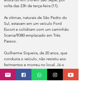
volta das 23h de terça-feira (11).
As vítimas, naturais de São Pedro do 
Sul, estavam em um veículo Ford 
Escort e colidiram com um caminhão 
Scania/R380 emplacado em Três 
Passos.
Guilherme Siqueira, de 20 anos, que 
conduzia o veículo, não resistiu aos 
ferimentos e morreu no local. Já o 
passageiro, o homem de 45 anos, foi 
socorrido e encaminhado pelo Serviço 
de Atendimento Móvel de Urgência 
(SAMU) em estado grave para o 
Hospital Santo Antônio em São Sepé.
O trânsito não precisou ser bloqueado 