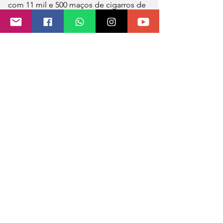
com 11 mil e 500 maços de cigarros de 
origem estrangeira.
Diante dos fatos, o material e os 
veículos, juntamento de quatro 
smartphones foram apreendidos e três 
homens foram presos.
Estima-se que o prejuízo total ao crime 
foi de mais de R$ 226.000.
Fonte: Comunicação Social 7º BPM
Fotos: Efetivo 7°BPM