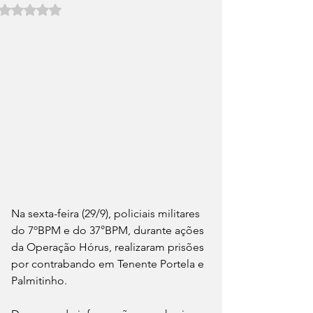
Avaliado com NaN de 5 estrelas.
Na sexta-feira (29/9), policiais militares 
do 7ºBPM e do 37°BPM, durante ações 
da Operação Hórus, realizaram prisões 
por contrabando em Tenente Portela e 
Palmitinho.