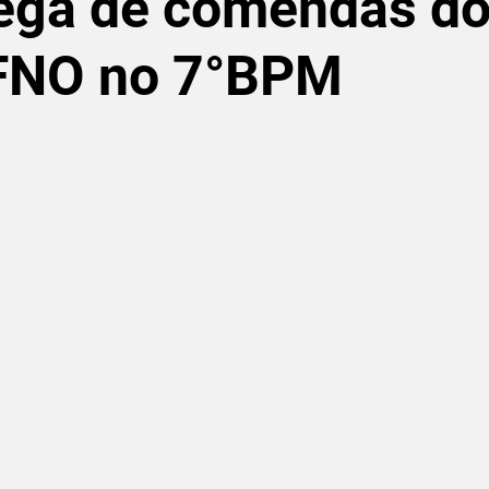
rega de comendas d
FNO no 7°BPM
de 5 estrelas.