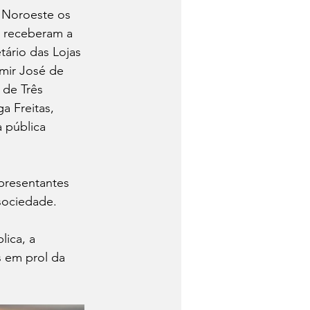
 Noroeste os 
m receberam a 
tário das Lojas 
lmir José de 
 de Três 
a Freitas, 
 pública 
presentantes 
 sociedade.
ica, a 
s em prol da 