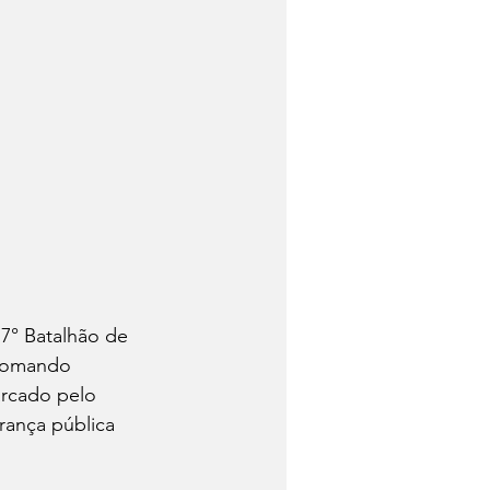
 7° Batalhão de 
 Comando 
rcado pelo 
rança pública 