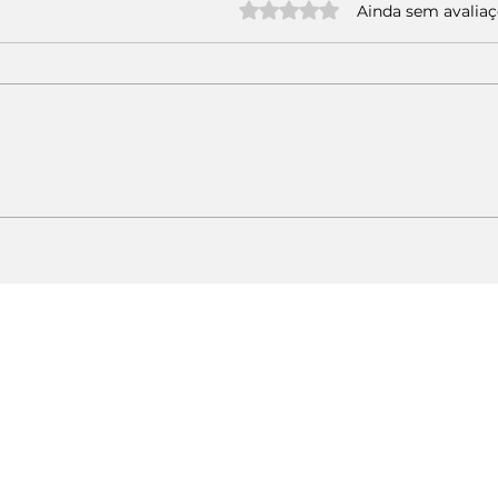
Avaliado com 0 de 5 estrelas.
Ainda sem avalia