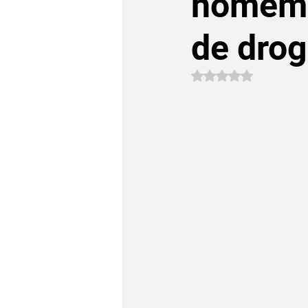
homem 
de dro
Avaliado com NaN 