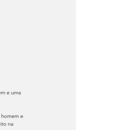
mem e uma 
m homem e 
ito na 