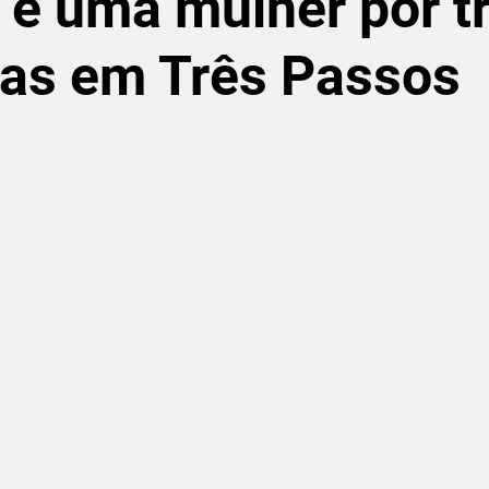
e uma mulher por tr
gas em Três Passos
de 5 estrelas.