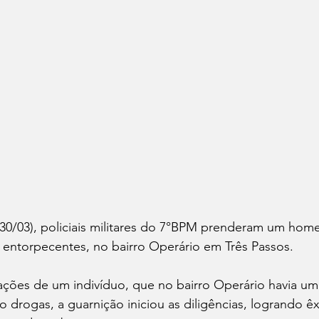
30/03), policiais militares do 7°BPM prenderam um ho
e entorpecentes, no bairro Operário em Três Passos.
ações de um indivíduo, que no bairro Operário havia u
drogas, a guarnição iniciou as diligências, logrando êx