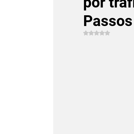
por trá
Passos
Avaliado com NaN 