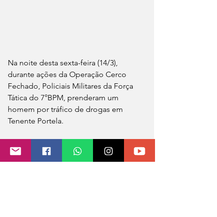
Na noite desta sexta-feira (14/3), 
durante ações da Operação Cerco 
Fechado, Policiais Militares da Força 
Tática do 7°BPM, prenderam um 
homem por tráfico de drogas em 
Tenente Portela.
Durante a ação, foram localizadas e 
apreendidas 54 porções de crack, dois 
smartphones e uma quantia em 
dinheiro.
O homem foi preso e encaminhado 
até a Delegacia de Polícia para o auto 