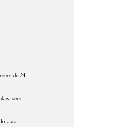
homem de 24 
ulava sem 
do para 