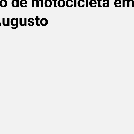
to de motocicleta e
Augusto
de 5 estrelas.