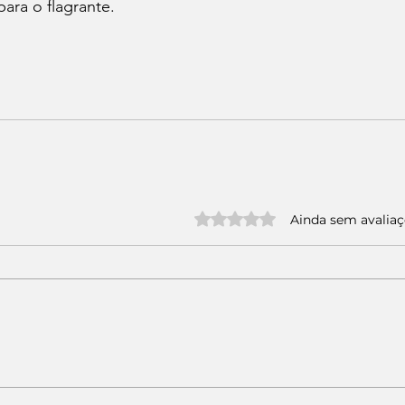
para o flagrante.
Avaliado com 0 de 5 estrelas.
Ainda sem avalia