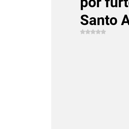
por fur
Santo 
Avaliado com NaN 