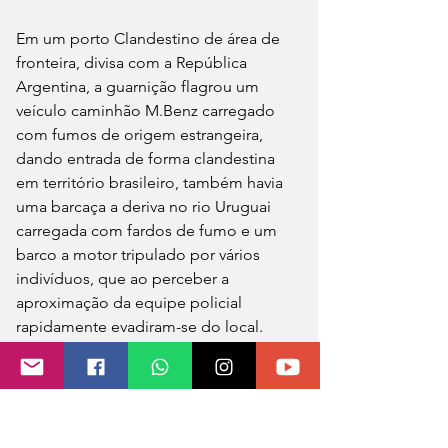
Em um porto Clandestino de área de 
fronteira, divisa com a República 
Argentina, a guarnição flagrou um 
veículo caminhão M.Benz carregado 
com fumos de origem estrangeira, 
dando entrada de forma clandestina 
em território brasileiro, também havia 
uma barcaça a deriva no rio Uruguai 
carregada com fardos de fumo e um 
barco a motor tripulado por vários 
indivíduos, que ao perceber a 
aproximação da equipe policial 
rapidamente evadiram-se do local.
Diante dos fatos, o material foi 
apreendido juntamente do veículo, 
uma quantia em dinheiro e um talão 
de notas fiscal de produtor.