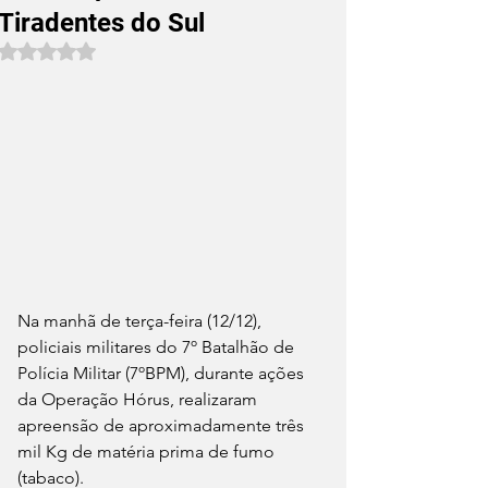
Tiradentes do Sul
Avaliado com NaN de 5 estrelas.
Na manhã de terça-feira (12/12), 
policiais militares do 7º Batalhão de 
Polícia Militar (7ºBPM), durante ações 
da Operação Hórus, realizaram 
apreensão de aproximadamente três 
mil Kg de matéria prima de fumo 
(tabaco).