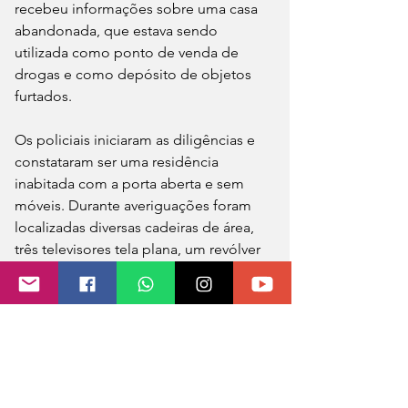
recebeu informações sobre uma casa 
abandonada, que estava sendo 
utilizada como ponto de venda de 
drogas e como depósito de objetos 
furtados.
Os policiais iniciaram as diligências e 
constataram ser uma residência 
inabitada com a porta aberta e sem 
móveis. Durante averiguações foram 
localizadas diversas cadeiras de área, 
três televisores tela plana, um revólver 
calibre .32, muitas moedas, totalizando 
R$ 854,00, uma caixa com ferramentas 
e uma furadeira.
Diante dos fatos e de conhecimento 
de inúmeros furtos ocorridos na 
cidade, todo o material foi apreendido.