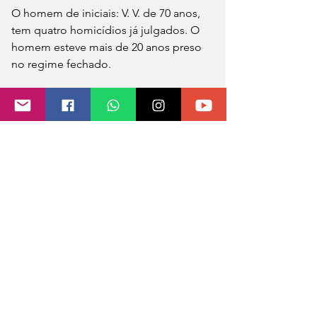
O homem de iniciais: V. V. de 70 anos, 
tem quatro homicídios já julgados. O 
homem esteve mais de 20 anos preso 
no regime fechado.
Diante das circunstâncias, ele foi preso 
e encaminhado a Delegacia de Polícia 
de Pronto Atendimento (DPPA), para a 
lavratura da ocorrência. O caso foi 
registrado como tentativa de 
homicídio.
A vítima no HSVP:
A vítima de iniciais S.N. permanece 
internado, com vários pontos na altura 
do pescoço. Por menos de 1 
centímetro, ele não foi atingido na 