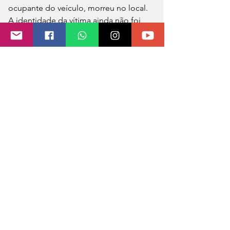
ocupante do veículo, morreu no local. 
A identidade da vítima ainda não foi 
divulgada oficialmente. O caminhão 
pertence a uma empresa do município 
de Tenente Portela, segundo a PRF.
Equipes do Corpo de Bombeiros, PRF 
e SAMU atendem a ocorrência. Devido 
à instabilidade do veículo e às 
condições do terreno, a retirada do 
corpo depende da chegada de um 
guincho para estabilização do bitrem.
As circunstâncias do acidente serão 
apuradas pelas autoridades 
competentes.