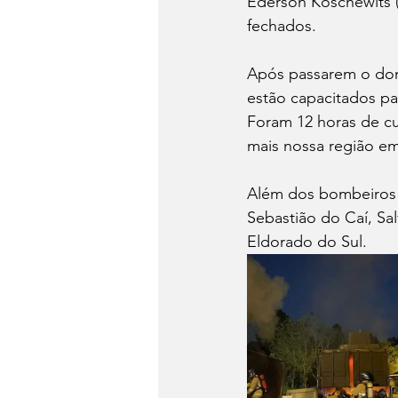
Ederson Koschewits (
fechados. 
Após passarem o dom
estão capacitados pa
Foram 12 horas de cur
mais nossa região e
Além dos bombeiros d
Sebastião do Caí, Sa
Eldorado do Sul.