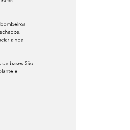
locais 
 bombeiros 
fechados.
ciar ainda 
s de bases São 
lante e 