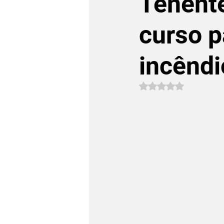
Tenente
curso p
incêndi
Avaliado com NaN 