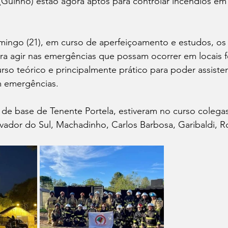
Guinho) estão agora aptos para controlar incêndios em 
ingo (21), em curso de aperfeiçoamento e estudos, os
ra agir nas emergências que possam ocorrer em locais 
so teórico e principalmente prático para poder assisten
m emergências.
e base de Tenente Portela, estiveram no curso colega
lvador do Sul, Machadinho, Carlos Barbosa, Garibaldi, Ro