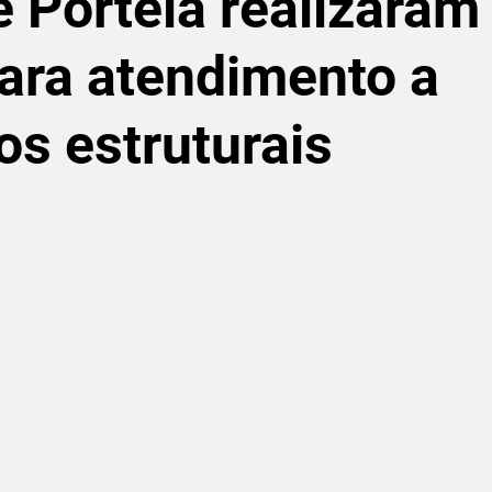
 Portela realizaram
ara atendimento a
os estruturais
de 5 estrelas.