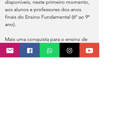
disponíveis, neste primeiro momento, 
aos alunos e professores dos anos 
finais do Ensino Fundamental (6º ao 9º 
ano). 
Mais uma conquista para o ensino de 
Barra do Guarita, que alavancará ainda 
mais a qualidade, rumo ao propósito 
da transformação.