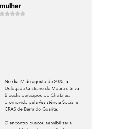
mulher
Avaliado com NaN de 5 estrelas.
No dia 27 de agosto de 2025, a 
Delegada Cristiane de Moura e Silva 
Braucks participou do Chá Lilás, 
promovido pela Assistência Social e 
CRAS de Barra do Guarita.
O encontro buscou sensibilizar a 