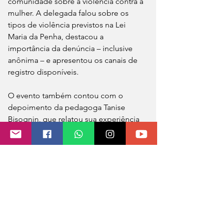
comunidade sobre a violência contra a 
mulher. A delegada falou sobre os 
tipos de violência previstos na Lei 
Maria da Penha, destacou a 
importância da denúncia – inclusive 
anônima – e apresentou os canais de 
registro disponíveis.
O evento também contou com o 
depoimento da pedagoga Tanise 
Bisognin, que relatou sua experiência 
de violência em um relacionamento, 
emocionando os presentes.
Participaram profissionais da rede de 
proteção, comunidade, alunos, 
professores e autoridades locais, 
reforçando o compromisso coletivo no 
enfrentamento à violência de gênero.