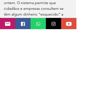
ontem. O sistema permite que 
cidadãos e empresas consultem se 
têm algum dinheiro “esquecido” a 
receber em bancos e demais 
entidades do sistema financeiro.
A consulta é feita na página ‘Minha 
Vida Financeira’, dentro do site do BC, 
apenas usando o CPF ou CNPJ da 
empresa. Segundo a autarquia, as 
informações disponibilizadas no novo 
serviço são de responsabilidade das 
próprias instituições, mas o órgão 
estima que há cerca de R$ 8 bilhões de 
recursos nesta condição.
Fonte: CNN Brasil
Foto: reprodução