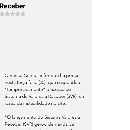
Receber
Avaliado com NaN de 5 estrelas.
O Banco Central informou há pouco, 
nesta terça-feira (25), que suspendeu 
“temporariamente” o acesso ao 
Sistema de Valores a Receber (SVR), em 
razão da instabilidade no site.
“O lançamento do Sistema Valores a 
Receber (SVR) gerou demanda de 